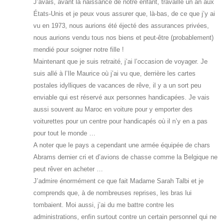
J’avais, avant la naissance de notre enfant, travaillé un an aux
États-Unis et je peux vous assurer que, là-bas, de ce que j’y ai
vu en 1973, nous aurions été éjecté des assurances privées,
nous aurions vendu tous nos biens et peut-être (probablement)
mendié pour soigner notre fille !
Maintenant que je suis retraité, j’ai l’occasion de voyager. Je
suis allé à l’Ile Maurice où j’ai vu que, derrière les cartes
postales idylliques de vacances de rêve, il y a un sort peu
enviable qui est réservé aux personnes handicapées. Je vais
aussi souvent au Maroc en voiture pour y emporter des
voiturettes pour un centre pour handicapés où il n’y en a pas
pour tout le monde …
A noter que le pays a cependant une armée équipée de chars
Abrams dernier cri et d’avions de chasse comme la Belgique ne
peut rêver en acheter …
J’admire énormément ce que fait Madame Sarah Talbi et je
comprends que, à de nombreuses reprises, les bras lui
tombaient. Moi aussi, j’ai du me battre contre les
administrations, enfin surtout contre un certain personnel qui ne