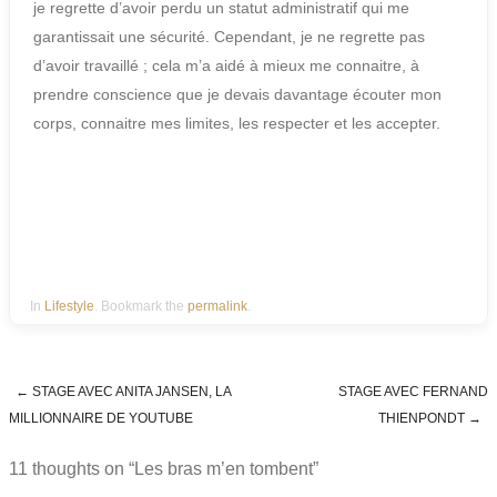
je regrette d’avoir perdu un statut administratif qui me
garantissait une sécurité. Cependant, je ne regrette pas
d’avoir travaillé ; cela m’a aidé à mieux me connaitre, à
prendre conscience que je devais davantage écouter mon
corps, connaitre mes limites, les respecter et les accepter.
In
Lifestyle
. Bookmark the
permalink
.
←
STAGE AVEC ANITA JANSEN, LA
STAGE AVEC FERNAND
Post navigation
MILLIONNAIRE DE YOUTUBE
THIENPONDT
→
11 thoughts on “
Les bras m’en tombent
”