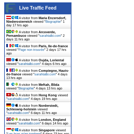
Live Traffic Feed
A visitor from
Maria Enzersdorf,
Niederosterreich
viewed "
Biographie
"
1
day 17 hrs ago
A visitor from
Arcoverde,
Pernambuco
viewed "
sarahtalbi.com
"
2
days 11 hrs ago
A visitor from
Paris, Ile-de-france
viewed "
Page non trouvée
"
2 days 17 hrs
ago
A visitor from
Oujda, Loriental
viewed "
sarahtalbi.com
"
4 days 6 hrs ago
A visitor from
Compiegne, Hauts-
de-france
viewed "
sarahtalbi.com
"
4 days
13 hrs ago
A visitor from
Meftah, Blida
viewed "
Biographie
"
4 days 13 hrs ago
A visitor from
Hong Kong
viewed
"
sarahtalbi.com
"
4 days 19 hrs ago
A visitor from
Norderstedt,
Schleswig-holstein
viewed
"
sarahtalbi.com
"
6 days 11 hrs ago
A visitor from
London, England
viewed "
sarahtalbi.com
"
6 days 14 hrs ago
A visitor from
Singapore
viewed
"
Les bras m’en tombent
"
6 days 23 hrs ago