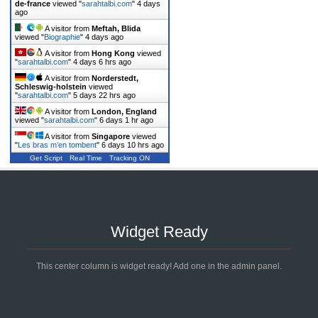
de-france
viewed "
sarahtalbi.com
"
4 days
ago
A visitor from
Meftah, Blida
viewed "
Biographie
"
4 days ago
A visitor from
Hong Kong
viewed
"
sarahtalbi.com
"
4 days 6 hrs ago
A visitor from
Norderstedt,
Schleswig-holstein
viewed
"
sarahtalbi.com
"
5 days 22 hrs ago
A visitor from
London, England
viewed "
sarahtalbi.com
"
6 days 1 hr ago
A visitor from
Singapore
viewed
"
Les bras m’en tombent
"
6 days 10 hrs ago
Get Script
Real Time
Tracking ON
Widget Ready
This center column is widget ready! Add one in the admin panel.