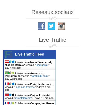
Réseaux sociaux
Live Traffic
Live Traffic Feed
A visitor from
Maria Enzersdorf,
Niederosterreich
viewed "
Biographie
"
1
day 4 hrs ago
A visitor from
Arcoverde,
Pernambuco
viewed "
sarahtalbi.com
"
1
day 22 hrs ago
A visitor from
Paris, Ile-de-france
viewed "
Page non trouvée
"
2 days 4 hrs
ago
A visitor from
Oujda, Loriental
viewed "
sarahtalbi.com
"
3 days 18 hrs ago
A visitor from
Compiegne, Hauts-